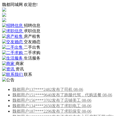
魏都同城网 欢迎您!
招聘信息
求职信息
房产租售
交友婚恋
二手出售
二手求购
生活服务
商家
资讯
联系
魏都用户137****2482发布了司机 08-06
魏都用户151****9640发布了跑腿代驾，代购送餐 08-06
魏都用户156****3702发布了店铺美工 08-06
魏都用户134****2650发布了求职电工 08-06
魏都用户187****2296发布了求职保安 08-06