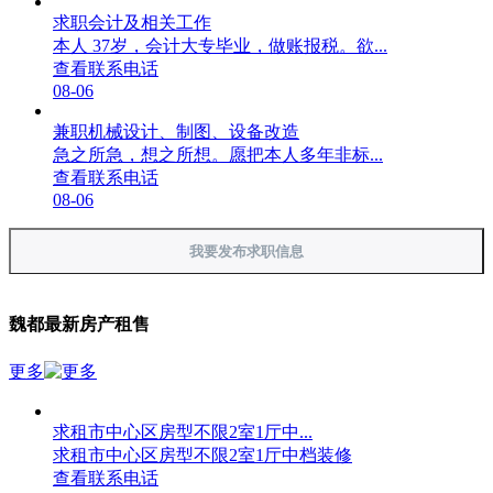
求职会计及相关工作
本人 37岁，会计大专毕业，做账报税。欲...
查看联系电话
08-06
兼职机械设计、制图、设备改造
急之所急，想之所想。愿把本人多年非标...
查看联系电话
08-06
我要发布求职信息
魏都最新房产租售
更多
求租市中心区房型不限2室1厅中...
求租市中心区房型不限2室1厅中档装修
查看联系电话