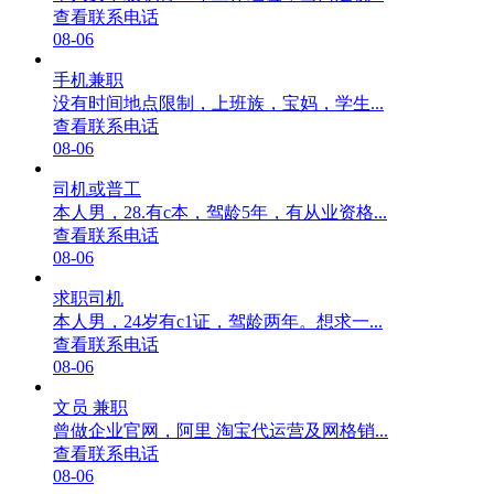
查看联系电话
08-06
手机兼职
没有时间地点限制，上班族，宝妈，学生...
查看联系电话
08-06
司机或普工
本人男，28.有c本，驾龄5年，有从业资格...
查看联系电话
08-06
求职司机
本人男，24岁有c1证，驾龄两年。想求一...
查看联系电话
08-06
文员 兼职
曾做企业官网，阿里 淘宝代运营及网格销...
查看联系电话
08-06