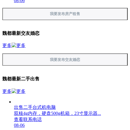
08-06
我要发布房产租售
魏都最新交友婚恋
更多
我要发布交友婚恋
魏都最新二手出售
更多
出售二手台式机电脑
双核4g内存，硬盘500g机箱，23寸显示器...
查看联系电话
08-06