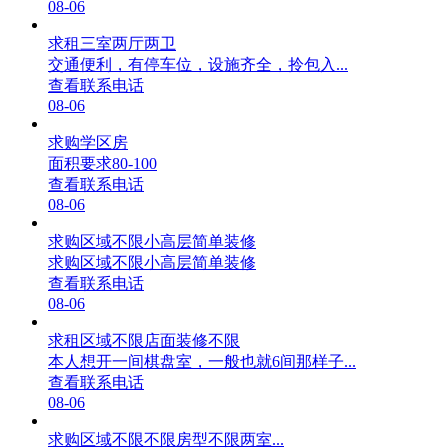
08-06
求租三室两厅两卫
交通便利，有停车位，设施齐全，拎包入...
查看联系电话
08-06
求购学区房
面积要求80-100
查看联系电话
08-06
求购区域不限小高层简单装修
求购区域不限小高层简单装修
查看联系电话
08-06
求租区域不限店面装修不限
本人想开一间棋盘室，一般也就6间那样子...
查看联系电话
08-06
求购区域不限不限房型不限两室...