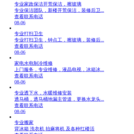
专业家政保洁开荒保洁，擦玻璃
专业保洁团队，新楼开荒保洁，装修后卫...
查看联系电话
08-06
专业打扫卫生
专业打扫卫生，钟点工，擦玻璃，装修后...
查看联系电话
08-06
家电水电制冷维修
上门服务，专业维修，液晶电视，冰箱冰...
查看联系电话
08-06
专业透下水，水暖维修安装
透马桶，透马桶地漏主管道，更换水龙头...
查看联系电话
08-06
专业搬家
背冰箱 洗衣机 抬麻将机 及各种扛楼活