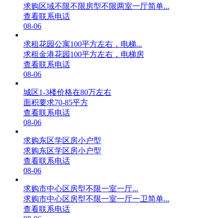
求购区域不限不限房型不限两室一厅简单...
查看联系电话
08-06
求租花园公寓100平方左右，电梯...
求租金港花园100平方左右，电梯房
查看联系电话
08-06
城区1-3楼价格在80万左右
面积要求70-85平方
查看联系电话
08-06
求购东区学区房小户型
求购东区学区房小户型
查看联系电话
08-06
求购市中心区房型不限一室一厅...
求购市中心区房型不限一室一厅一卫简单...
查看联系电话