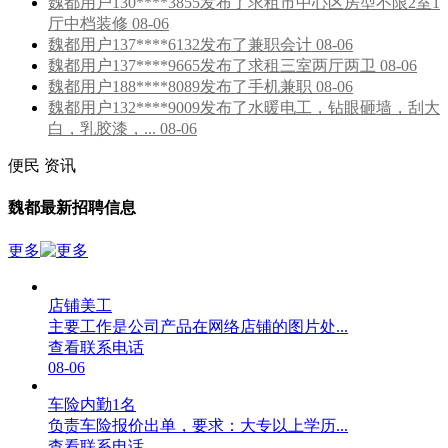
魏都用户130****3855发布了求租市中心区房型不限2室1
厅中档装修 08-06
魏都用户137****6132发布了兼职会计 08-06
魏都用户137****9665发布了求租三室两厅两卫 08-06
魏都用户188****8089发布了手机兼职 08-06
魏都用户132****9009发布了水暖电工，钻眼砸墙，刮大
白，乳胶漆，... 08-06
便民
资讯
魏都最新招聘信息
更多
店铺美工
主要工作是公司产品在网络店铺的图片处...
查看联系电话
08-06
车险内勤1名
负责车险报价出单，要求：大专以上学历...
查看联系电话